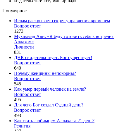
Издательство: «Нуруль иршад»
Популярное
Ислам раскрывает секрет управления временем
Вопрос ответ
1273
Мухаммад Али: «Я буду готовить себя к встрече с
Аллахом»
Личности
831
ДНК свидетельствует: Бог существует!
Вопрос ответ
640
Почему женщины непокорны?
Вопрос ответ
545
Как умер первый человек на земле?
Вопрос ответ
495
Для чего Бог создал Судный день?
Вопрос ответ
493
Как стать любимцем Аллаха за 21 день?
Религия